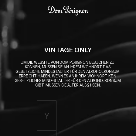
Skip to main content
Dom Pérignon
VINTAGE ONLY
UM DIE WEBSITE VON DOM PÉRIGNON BESUCHEN ZU 
KÖNNEN, MÜSSEN SIE AN IHREM WOHNORT DAS 
GESETZLICHE MINDESTALTER FÜR DEN ALKOHOLKONSUM 
ERREICHT HABEN. WENN ES AN IHREM WOHNORT KEIN 
GESETZLICHES MINDESTALTER FÜR DEN ALKOHOLKONSUM 
GIBT, MÜSSEN SIE ÄLTER ALS 21 SEIN.
Enter birth year