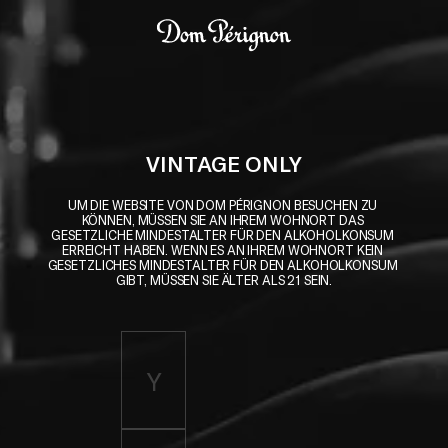
Skip to main content
Dom Pérignon
VINTAGE ONLY
UM DIE WEBSITE VON DOM PÉRIGNON BESUCHEN ZU 
KÖNNEN, MÜSSEN SIE AN IHREM WOHNORT DAS 
GESETZLICHE MINDESTALTER FÜR DEN ALKOHOLKONSUM 
ERREICHT HABEN. WENN ES AN IHREM WOHNORT KEIN 
GESETZLICHES MINDESTALTER FÜR DEN ALKOHOLKONSUM 
GIBT, MÜSSEN SIE ÄLTER ALS 21 SEIN.
Enter birth year