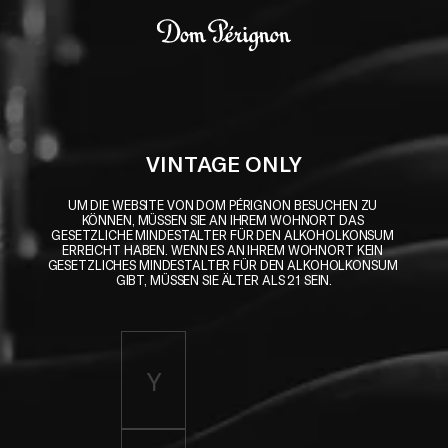
Skip to main content
Dom Pérignon
VINTAGE ONLY
UM DIE WEBSITE VON DOM PÉRIGNON BESUCHEN ZU 
KÖNNEN, MÜSSEN SIE AN IHREM WOHNORT DAS 
GESETZLICHE MINDESTALTER FÜR DEN ALKOHOLKONSUM 
ERREICHT HABEN. WENN ES AN IHREM WOHNORT KEIN 
GESETZLICHES MINDESTALTER FÜR DEN ALKOHOLKONSUM 
GIBT, MÜSSEN SIE ÄLTER ALS 21 SEIN.
Enter birth year