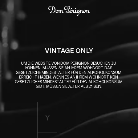
Skip to main content
Dom Pérignon
VINTAGE ONLY
UM DIE WEBSITE VON DOM PÉRIGNON BESUCHEN ZU 
KÖNNEN, MÜSSEN SIE AN IHREM WOHNORT DAS 
GESETZLICHE MINDESTALTER FÜR DEN ALKOHOLKONSUM 
ERREICHT HABEN. WENN ES AN IHREM WOHNORT KEIN 
GESETZLICHES MINDESTALTER FÜR DEN ALKOHOLKONSUM 
GIBT, MÜSSEN SIE ÄLTER ALS 21 SEIN.
Enter birth year