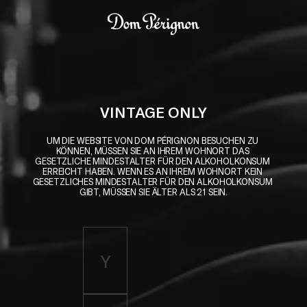
Skip to main content
Dom Pérignon
VINTAGE ONLY
UM DIE WEBSITE VON DOM PÉRIGNON BESUCHEN ZU 
KÖNNEN, MÜSSEN SIE AN IHREM WOHNORT DAS 
GESETZLICHE MINDESTALTER FÜR DEN ALKOHOLKONSUM 
ERREICHT HABEN. WENN ES AN IHREM WOHNORT KEIN 
GESETZLICHES MINDESTALTER FÜR DEN ALKOHOLKONSUM 
GIBT, MÜSSEN SIE ÄLTER ALS 21 SEIN.
Enter birth year