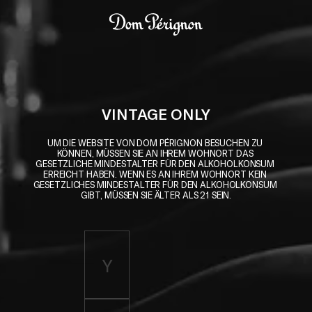
Skip to main content
Dom Pérignon
VINTAGE ONLY
UM DIE WEBSITE VON DOM PÉRIGNON BESUCHEN ZU 
KÖNNEN, MÜSSEN SIE AN IHREM WOHNORT DAS 
GESETZLICHE MINDESTALTER FÜR DEN ALKOHOLKONSUM 
ERREICHT HABEN. WENN ES AN IHREM WOHNORT KEIN 
GESETZLICHES MINDESTALTER FÜR DEN ALKOHOLKONSUM 
GIBT, MÜSSEN SIE ÄLTER ALS 21 SEIN.
Enter birth year