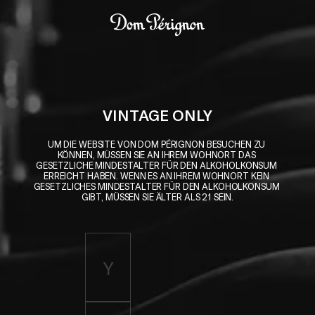
Skip to main content
Dom Pérignon
VINTAGE ONLY
UM DIE WEBSITE VON DOM PÉRIGNON BESUCHEN ZU 
KÖNNEN, MÜSSEN SIE AN IHREM WOHNORT DAS 
GESETZLICHE MINDESTALTER FÜR DEN ALKOHOLKONSUM 
ERREICHT HABEN. WENN ES AN IHREM WOHNORT KEIN 
GESETZLICHES MINDESTALTER FÜR DEN ALKOHOLKONSUM 
GIBT, MÜSSEN SIE ÄLTER ALS 21 SEIN.
Enter birth year