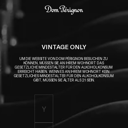
Skip to main content
Dom Pérignon
VINTAGE ONLY
UM DIE WEBSITE VON DOM PÉRIGNON BESUCHEN ZU 
KÖNNEN, MÜSSEN SIE AN IHREM WOHNORT DAS 
GESETZLICHE MINDESTALTER FÜR DEN ALKOHOLKONSUM 
ERREICHT HABEN. WENN ES AN IHREM WOHNORT KEIN 
GESETZLICHES MINDESTALTER FÜR DEN ALKOHOLKONSUM 
GIBT, MÜSSEN SIE ÄLTER ALS 21 SEIN.
Enter birth year