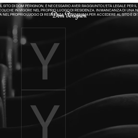
Dom Pérignon
 IL SITO DI DOM PÉRIGNON, È NECESSARIO AVER RAGGIUNTO L'ETÀ LEGALE PER IL
OLICHE IN VIGORE NEL PROPRIO LUOGO DI RESIDENZA. IN MANCANZA DI UNA N
 NEL PROPRIO LUOGO DI RESIDENZA, L'ETÀ MINIMA PER ACCEDERE AL SITO È DI 
Enter birth year