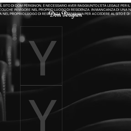
Dom Pérignon
 IL SITO DI DOM PÉRIGNON, È NECESSARIO AVER RAGGIUNTO L'ETÀ LEGALE PER IL
OLICHE IN VIGORE NEL PROPRIO LUOGO DI RESIDENZA. IN MANCANZA DI UNA N
 NEL PROPRIO LUOGO DI RESIDENZA, L'ETÀ MINIMA PER ACCEDERE AL SITO È DI 
Enter birth year