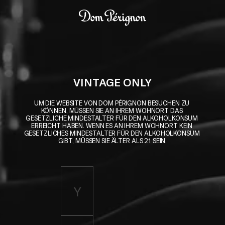
Skip to main content
Dom Pérignon
VINTAGE ONLY
UM DIE WEBSITE VON DOM PÉRIGNON BESUCHEN ZU 
KÖNNEN, MÜSSEN SIE AN IHREM WOHNORT DAS 
GESETZLICHE MINDESTALTER FÜR DEN ALKOHOLKONSUM 
ERREICHT HABEN. WENN ES AN IHREM WOHNORT KEIN 
GESETZLICHES MINDESTALTER FÜR DEN ALKOHOLKONSUM 
GIBT, MÜSSEN SIE ÄLTER ALS 21 SEIN.
Enter birth year