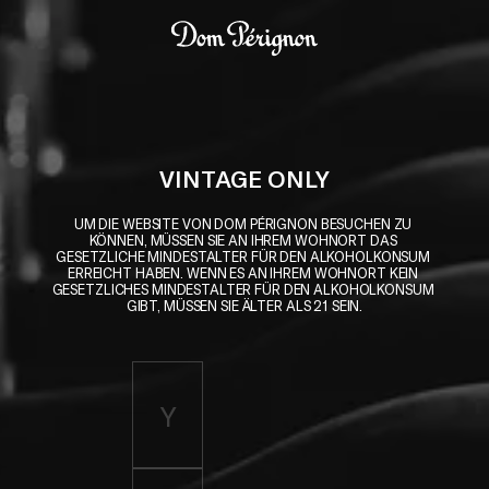
Skip to main content
Dom Pérignon
VINTAGE ONLY
UM DIE WEBSITE VON DOM PÉRIGNON BESUCHEN ZU 
KÖNNEN, MÜSSEN SIE AN IHREM WOHNORT DAS 
GESETZLICHE MINDESTALTER FÜR DEN ALKOHOLKONSUM 
ERREICHT HABEN. WENN ES AN IHREM WOHNORT KEIN 
GESETZLICHES MINDESTALTER FÜR DEN ALKOHOLKONSUM 
GIBT, MÜSSEN SIE ÄLTER ALS 21 SEIN.
Enter birth year