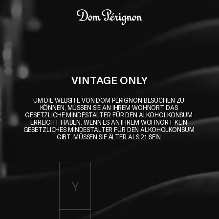
Skip to main content
Dom Pérignon
VINTAGE ONLY
UM DIE WEBSITE VON DOM PÉRIGNON BESUCHEN ZU 
KÖNNEN, MÜSSEN SIE AN IHREM WOHNORT DAS 
GESETZLICHE MINDESTALTER FÜR DEN ALKOHOLKONSUM 
ERREICHT HABEN. WENN ES AN IHREM WOHNORT KEIN 
GESETZLICHES MINDESTALTER FÜR DEN ALKOHOLKONSUM 
GIBT, MÜSSEN SIE ÄLTER ALS 21 SEIN.
Enter birth year