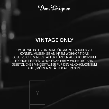
Skip to main content
Dom Pérignon
VINTAGE ONLY
UM DIE WEBSITE VON DOM PÉRIGNON BESUCHEN ZU 
KÖNNEN, MÜSSEN SIE AN IHREM WOHNORT DAS 
GESETZLICHE MINDESTALTER FÜR DEN ALKOHOLKONSUM 
ERREICHT HABEN. WENN ES AN IHREM WOHNORT KEIN 
GESETZLICHES MINDESTALTER FÜR DEN ALKOHOLKONSUM 
GIBT, MÜSSEN SIE ÄLTER ALS 21 SEIN.
Enter birth year