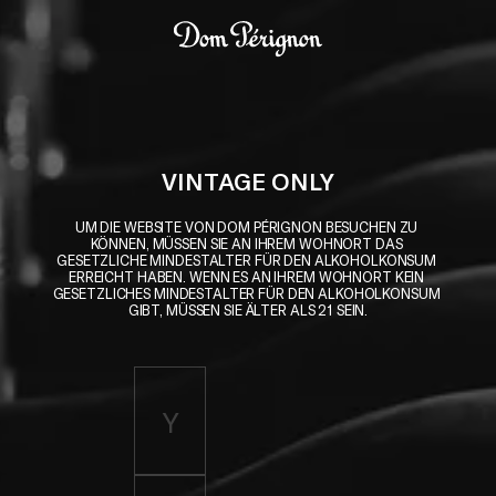
Skip to main content
Dom Pérignon
VINTAGE ONLY
UM DIE WEBSITE VON DOM PÉRIGNON BESUCHEN ZU 
KÖNNEN, MÜSSEN SIE AN IHREM WOHNORT DAS 
GESETZLICHE MINDESTALTER FÜR DEN ALKOHOLKONSUM 
ERREICHT HABEN. WENN ES AN IHREM WOHNORT KEIN 
GESETZLICHES MINDESTALTER FÜR DEN ALKOHOLKONSUM 
GIBT, MÜSSEN SIE ÄLTER ALS 21 SEIN.
Enter birth year