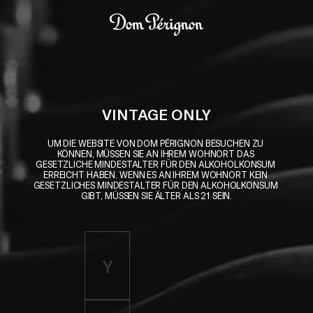
Skip to main content
Dom Pérignon
VINTAGE ONLY
UM DIE WEBSITE VON DOM PÉRIGNON BESUCHEN ZU 
KÖNNEN, MÜSSEN SIE AN IHREM WOHNORT DAS 
GESETZLICHE MINDESTALTER FÜR DEN ALKOHOLKONSUM 
ERREICHT HABEN. WENN ES AN IHREM WOHNORT KEIN 
GESETZLICHES MINDESTALTER FÜR DEN ALKOHOLKONSUM 
GIBT, MÜSSEN SIE ÄLTER ALS 21 SEIN.
Enter birth year