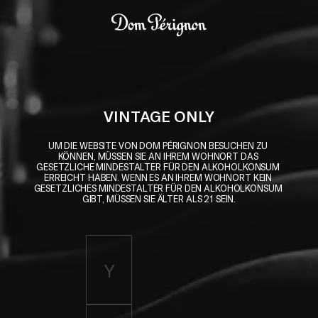
Skip to main content
Dom Pérignon
VINTAGE ONLY
UM DIE WEBSITE VON DOM PÉRIGNON BESUCHEN ZU 
KÖNNEN, MÜSSEN SIE AN IHREM WOHNORT DAS 
GESETZLICHE MINDESTALTER FÜR DEN ALKOHOLKONSUM 
ERREICHT HABEN. WENN ES AN IHREM WOHNORT KEIN 
GESETZLICHES MINDESTALTER FÜR DEN ALKOHOLKONSUM 
GIBT, MÜSSEN SIE ÄLTER ALS 21 SEIN.
Enter birth year