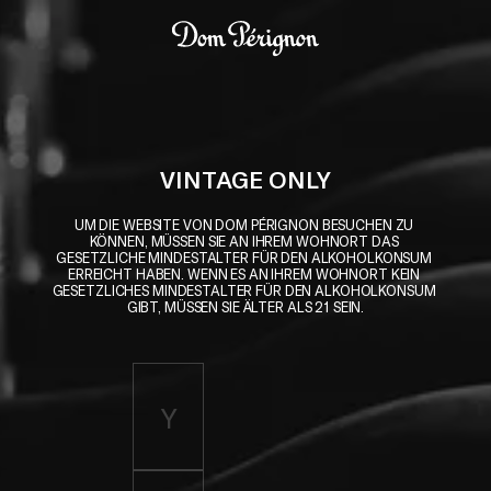
Skip to main content
Dom Pérignon
VINTAGE ONLY
UM DIE WEBSITE VON DOM PÉRIGNON BESUCHEN ZU 
KÖNNEN, MÜSSEN SIE AN IHREM WOHNORT DAS 
GESETZLICHE MINDESTALTER FÜR DEN ALKOHOLKONSUM 
ERREICHT HABEN. WENN ES AN IHREM WOHNORT KEIN 
GESETZLICHES MINDESTALTER FÜR DEN ALKOHOLKONSUM 
GIBT, MÜSSEN SIE ÄLTER ALS 21 SEIN.
Enter birth year